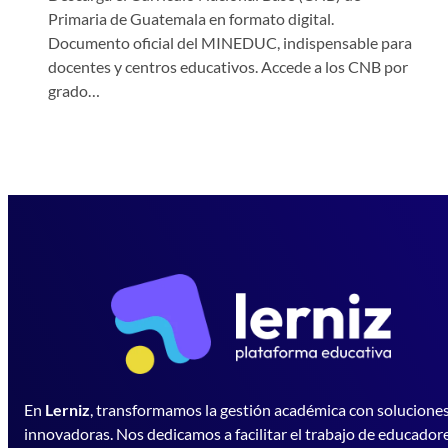
Primaria de Guatemala en formato digital.
Documento oficial del MINEDUC, indispensable para
docentes y centros educativos. Accede a los CNB por
grado…
En
Lerniz
, transformamos la gestión académica con solucione
innovadoras. Nos dedicamos a facilitar el trabajo de educador