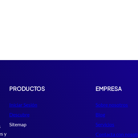
PRODUCTOS
EMPRESA
Iniciar Sesión
Sobre nosotros
Descubre
Blog
Sitemap
Servicios
s
es y
Contacta con nosot